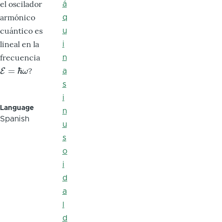
el oscilador
á
armónico
q
cuántico es
u
lineal en la
i
frecuencia
n
=
ℏ
?
E
E
=
ℏ
ω
a
ω
s
i
Language
n
Spanish
u
s
o
i
d
a
l
d