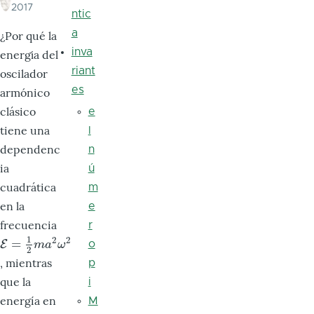
2017
ntic
a
¿Por qué la
inva
energı́a del
riant
oscilador
es
armónico
clásico
e
tiene una
l
dependenc
n
ia
ú
cuadrática
m
en la
e
frecuencia
r
1
2
2
=
E
E
=
1
2
m
a
2
ω
2
o
m
a
ω
2
, mientras
p
que la
i
energía en
M