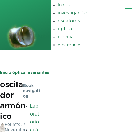
Pasar al contenido principal
Inicio
Main
Me
navigation
investigación
escatores
óptica
luz
ciencia
arsciencia
Inicio
óptica
invariantes
Ruta
oscila
de
Book
navigati
dor
navegación
on
armón
Lab
orat
ico
orio
Por
mfg
, 7
cuá
Noviembre