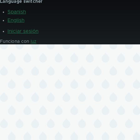
Language switcher
Spanish
English
Iniciar sesión
User
account
Funciona con
luz
menu