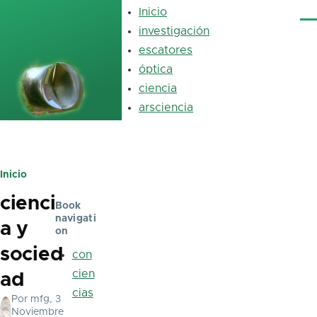
Pasar al contenido principal
Inicio
Main
Me
navigation
investigación
escatores
óptica
luz
ciencia
arsciencia
Inicio
Ruta
cienci
de
Book
navigati
a y
navegación
on
socied
con
cien
ad
cias
Por
mfg
, 3
Noviembre