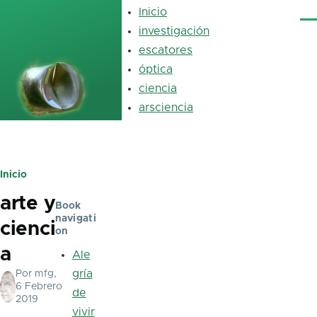
Pasar al contenido principal
Inicio
Main
Me
navigation
investigación
escatores
óptica
luz
ciencia
arsciencia
Inicio
Ruta
arte y
de
Book
navigati
cienci
navegación
on
a
Ale
gría
Por
mfg
,
6 Febrero
de
2019
vivir