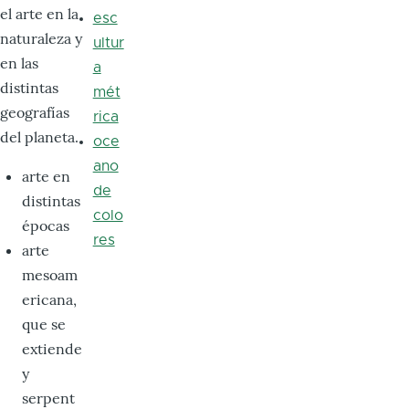
el arte en la
esc
naturaleza y
ultur
en las
a
distintas
mét
geografías
rica
del planeta.
oce
ano
arte en
de
distintas
colo
épocas
res
arte
mesoam
ericana,
que se
extiende
y
serpent