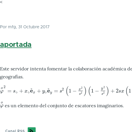
<
Por
mfg
, 31 Octubre 2017
aportada
Este servidor intenta fomentar la colaboración académica de
geografías.
2
(
)
(
)
(
2
o
2
y
2
ˇ
ˇ
e
e
=
+
+
=
1
−
1
−
+
2
1
x
φ
o
2
=
s
⋄
+
x
⋄
e
ˇ
x
+
y
⋄
e
ˇ
y
=
s
2
(
1
−
x
2
s
2
)
(
1
−
y
2
s
2
)
+
2
s
x
(
1
−
y
2
s
2
)
e
ˇ
x
+
2
s
y
(
1
φ
s
x
y
s
s
x
⋄
⋄
⋄
x
y
2
2
s
s
o
es un elemento del conjunto de escatores imaginarios.
φ
o
φ
Canal RSS