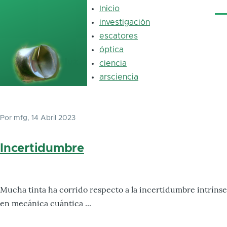
Pasar al contenido principal
Inicio
Main
Me
navigation
investigación
escatores
óptica
luz
ciencia
arsciencia
Por
mfg
, 14 Abril 2023
Incertidumbre
Mucha tinta ha corrido respecto a la incertidumbre intrínse
en mecánica cuántica ...