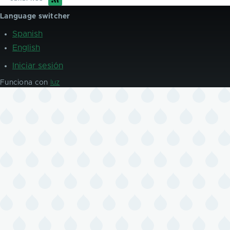
Language switcher
Spanish
English
Iniciar sesión
User
account
Funciona con
luz
menu