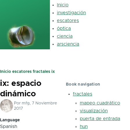
Pasar al contenido principal
Inicio
Main
navigation
investigación
escatores
óptica
luz
ciencia
arsciencia
Inicio
escatores
fractales
ix
Ruta
ix: espacio
de
Book navigation
dinámico
navegación
fractales
mapeo cuadrático
Por
mfg
, 7 Noviembre
2017
visualización
puerta de entrada
Language
Spanish
hun