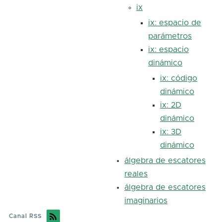
ix
ix: espacio de
parámetros
ix: espacio
dinámico
ix: código
dinámico
ix: 2D
dinámico
ix: 3D
dinámico
álgebra de escatores
reales
álgebra de escatores
imaginarios
Canal RSS