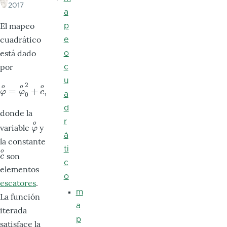
2017
a
El mapeo
p
cuadrático
e
está dado
o
por
c
u
2
o
o
o
=
+
,
φ
o
=
φ
o
0
2
+
c
o
,
φ
φ
c
a
0
d
donde la
r
o
variable
y
φ
o
φ
á
la constante
ti
o
son
c
o
c
c
elementos
o
escatores
.
m
La función
a
iterada
p
satisface la