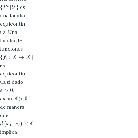
{
|
}
es
n
{
R
n
|
U
}
R
U
una familia
equicontin
ua. Una
familia de
funciones
{
:
→
}
{
f
:
X
→
X
}
f
X
X
i
es
equicontin
ua si dado
>
0
,
ε
>
0
ε
>
0
existe
δ
>
0
δ
de manera
que
(
,
)
<
d
(
x
1
,
x
2
)
<
δ
d
x
x
δ
1
2
implica