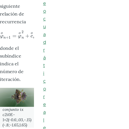
e
siguiente
o
relación de
c
recurrencia
u
2
o
o
o
a
=
+
,
φ
o
n
+
1
=
φ
o
n
2
+
c
o
,
φ
φ
c
+
1
n
n
d
donde el
r
subíndice
á
indica el
t
número de
i
iteración.
c
o
r
e
conjunto
ix
a
c2i0E-
1+2(-0.6;.03,-.15)
l
(-.8;-1.65,1.65)
e