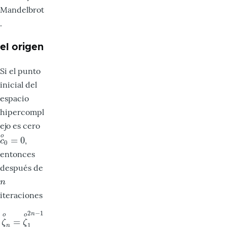
Mandelbrot
.
el origen
Si el punto
inicial del
espacio
hipercompl
ejo es cero
o
=
0
,
c
o
0
=
0
c
0
entonces
después de
n
n
iteraciones
2
−
1
n
o
o
=
ζ
o
n
=
ζ
o
1
2
n
−
1
ζ
ζ
1
n