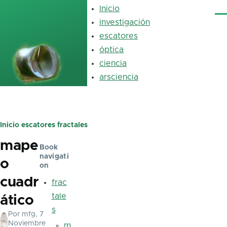
Pasar al contenido principal
Inicio
Main
Me
navigation
investigación
escatores
óptica
luz
ciencia
arsciencia
Inicio
escatores
fractales
Ruta
mape
de
Book
navigati
o
navegación
on
cuadr
frac
tale
ático
s
Por
mfg
, 7
Noviembre
m