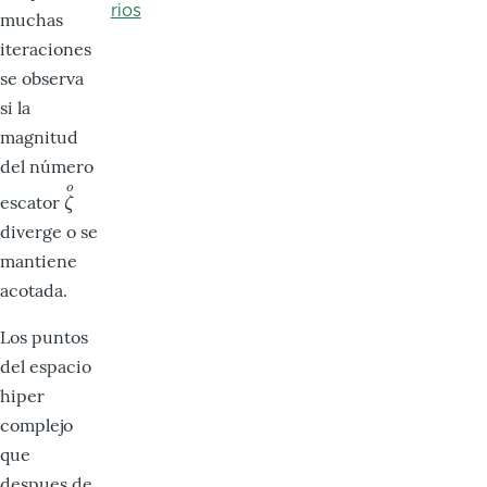
rios
muchas
iteraciones
se observa
si la
magnitud
del número
o
escator
ζ
o
ζ
diverge o se
mantiene
acotada.
Los puntos
del espacio
hiper
complejo
que
despues de