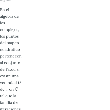
En el
álgebra de
los
complejos,
los puntos
del mapeo
cuadrático
pertenecen
al conjunto
de Fatou si
existe una
vecindad
U
U
¯
C
de
en
z
C
¯
z
tal que la
familia de
iteraciones