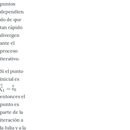
puntos
dependien
do de que
tan rápido
divergen
ante el
proceso
iterativo.
Si el punto
inicial es
o
o
=
ζ
o
1
=
c
o
0
ζ
c
0
1
entonces el
punto es
parte de la
iteración a
la Julia y a la