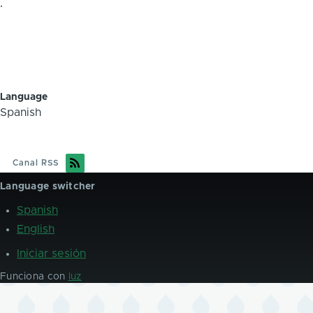
.
Language
Spanish
Canal RSS
Language switcher
Spanish
English
Iniciar sesión
User
account
Funciona con
luz
menu