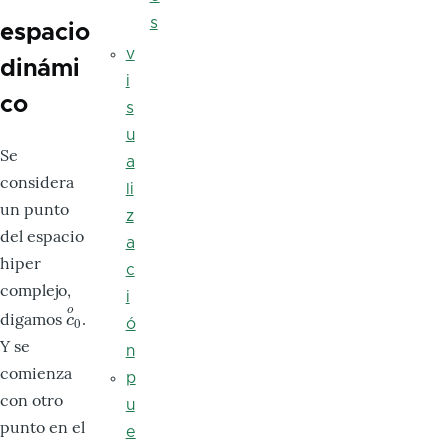
s
espacio
v
dinámi
i
co
s
u
Se
a
considera
li
un punto
z
del espacio
a
hiper
c
complejo,
i
o
digamos
.
c
o
0
c
0
ó
Y se
n
comienza
p
con otro
u
punto en el
e