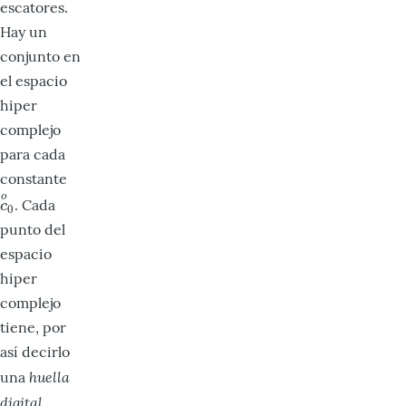
escatores.
Hay un
conjunto en
el espacio
hiper
complejo
para cada
constante
o
. Cada
c
o
0
c
0
punto del
espacio
hiper
complejo
tiene, por
así decirlo
huella
una
digital
.