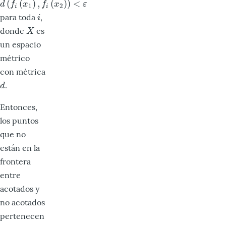
(
(
)
,
(
)
)
<
d
(
f
(
x
1
)
,
f
(
x
2
)
)
<
ε
d
f
x
f
x
ε
1
2
i
i
para toda
,
i
i
donde
es
X
X
un espacio
métrico
con métrica
.
d
d
Entonces,
los puntos
que no
están en la
frontera
entre
acotados y
no acotados
pertenecen