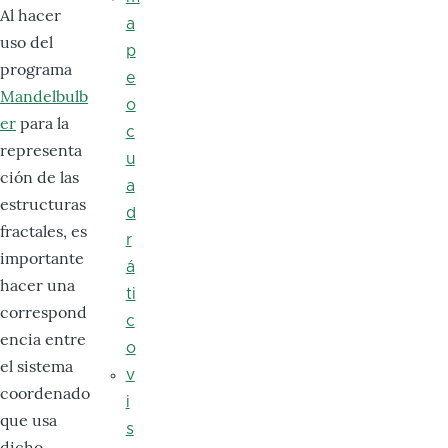
Al hacer
a
uso del
p
programa
e
Mandelbulb
o
er
para la
c
representa
u
ción de las
a
estructuras
d
fractales, es
r
importante
á
hacer una
ti
correspond
c
encia entre
o
el sistema
v
coordenado
i
que usa
s
dicho