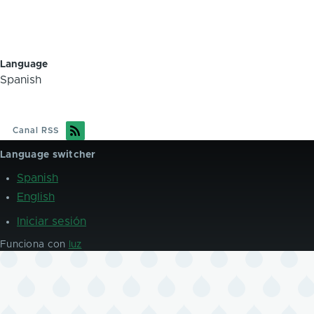
Language
Spanish
Canal RSS
Language switcher
Spanish
English
Iniciar sesión
User
account
Funciona con
luz
menu