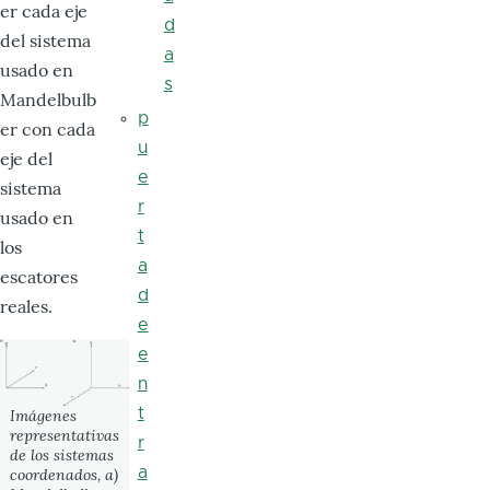
er cada eje
d
del sistema
a
usado en
s
Mandelbulb
p
er con cada
u
eje del
e
sistema
r
usado en
t
los
a
escatores
d
reales.
e
e
n
t
Imágenes
representativas
r
de los sistemas
a
coordenados, a)