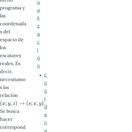
u
programa y
a
las
li
coordenada
z
s del
a
espacio de
c
los
i
escatores
ó
reales. Es
n
decir,
c
necesitamo
o
s las
o
relación
r
(
;
,
)
→
(
;
,
)
.
(
x
;
y
,
z
)
→
(
s
;
x
,
y
)
.
x
y
z
s
x
y
d
Se busca
e
hacer
n
correspond
a