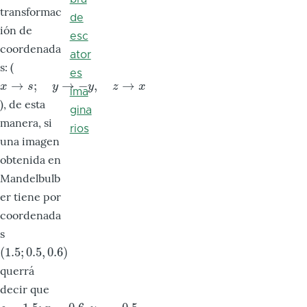
transformac
de
ión de
esc
coordenada
ator
s: (
es
→
;
→
−
,
→
x
→
s
;
y
→
−
y
,
z
→
x
x
s
y
y
z
x
ima
), de esta
gina
manera, si
rios
una imagen
obtenida en
Mandelbulb
er tiene por
coordenada
s
(
1.5
;
0.5
,
0.6
)
(
1.5
;
0.5
,
0.6
)
querrá
decir que