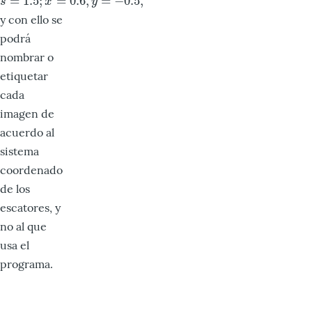
=
1.5
;
=
0.6
,
=
−
0.5
,
s
=
1.5
;
x
=
0.6
,
y
=
−
0.5
,
s
x
y
y con ello se
podrá
nombrar o
etiquetar
cada
imagen de
acuerdo al
sistema
coordenado
de los
escatores, y
no al que
usa el
programa.