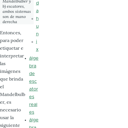
Mandelbulber y
d
b) escatores,
a
ambos sistemas
son de mano
h
derecha
u
Entonces,
n
para poder
i
etiquetar e
x
interpretar
álge
las
bra
imágenes
de
que brinda
esc
el
ator
Mandelbulb
es
er, es
real
necesario
es
usar la
álge
siguiente
bra