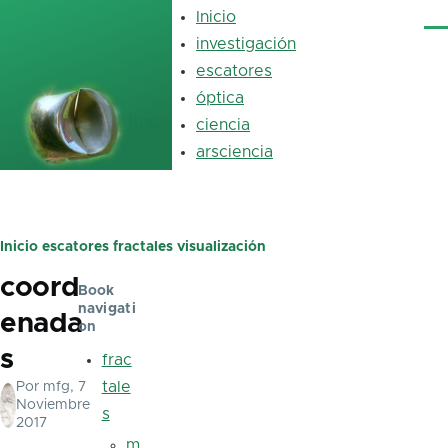
Pasar al contenido principal
Inicio
Main
Me
navigation
investigación
escatores
óptica
luz
ciencia
arsciencia
Inicio
escatores
fractales
visualización
Ruta
coord
de
Book
navigati
enada
navegación
on
s
frac
tale
Por
mfg
, 7
Noviembre
s
2017
m