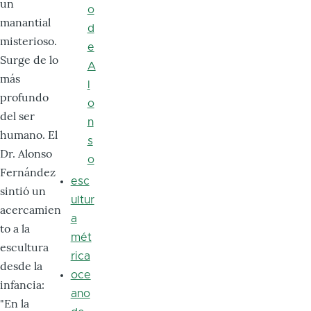
un
o
manantial
d
misterioso.
e
Surge de lo
A
más
l
profundo
o
del ser
n
humano. El
s
Dr. Alonso
o
Fernández
esc
sintió un
ultur
acercamien
a
to a la
mét
escultura
rica
desde la
oce
infancia:
ano
"En la