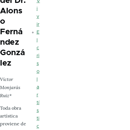
del Dr.
V
i
Alons
v
o
ir
Ferná
E
l
ndez
c
Gonzá
ri
lez
s
o
Víctor
l
Monjarás
a
Ruiz*
r
tí
Toda obra
s
artística
ti
proviene de
c