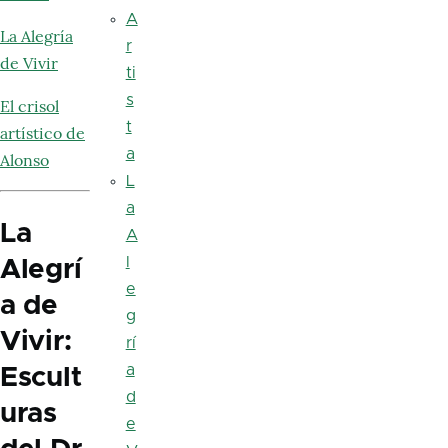
A
La Alegría
r
de Vivir
ti
s
El crisol
t
artístico de
a
Alonso
L
a
La
A
l
Alegrí
e
a de
g
Vivir:
rí
a
Escult
d
uras
e