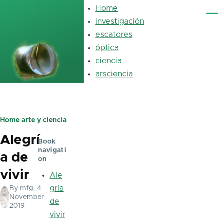
Skip to main content
Home
Main
Me
navigation
investigación
escatores
óptica
luz
ciencia
arsciencia
Home
arte y ciencia
Breadcrumb
Alegrí
Book
navigati
a de
on
vivir
Ale
gría
By
mfg
, 4
November
de
2019
vivir