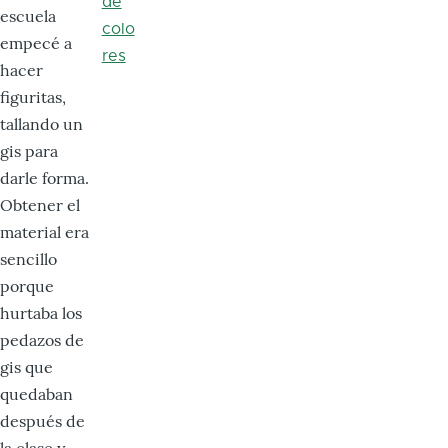
de
escuela
colo
empecé a
res
hacer
figuritas,
tallando un
gis para
darle forma.
Obtener el
material era
sencillo
porque
hurtaba los
pedazos de
gis que
quedaban
después de
la clase y