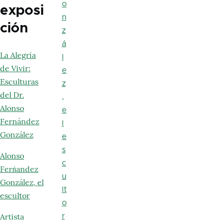
o
exposi
n
ción
z
á
La Alegría
l
de Vivir:
e
Esculturas
z
del Dr.
,
Alonso
e
Fernández
l
González
e
s
Alonso
c
Ferńandez
u
González, el
lt
escultor
o
Artista
r