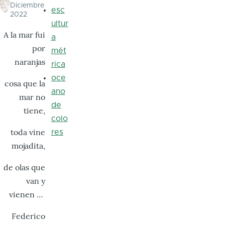
Diciembre
esc
2022
ultur
A la mar fui
a
por
mét
naranjas
rica
oce
cosa que la
ano
mar no
de
tiene,
colo
toda vine
res
mojadita,
de olas que
van y
vienen …
Federico