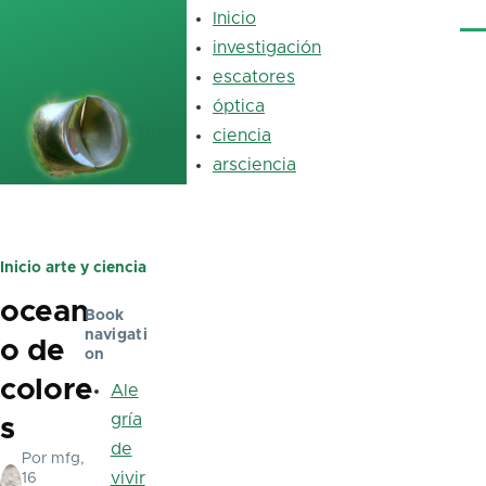
Pasar al contenido principal
Inicio
Main
Me
navigation
investigación
escatores
óptica
luz
ciencia
arsciencia
Inicio
arte y ciencia
Ruta
ocean
de
Book
navigati
o de
navegación
on
colore
Ale
gría
s
de
Por
mfg
,
vivir
16