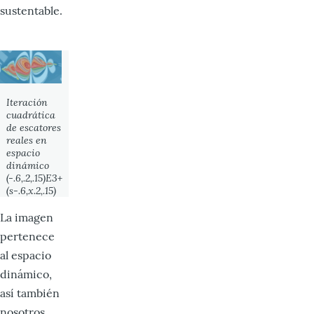
sustentable.
Iteración
cuadrática
de escatores
reales en
espacio
dinámico
(-.6,.2,.15)E3+
(s-.6,x.2,.15)
La imagen
pertenece
al espacio
dinámico,
así también
nosotros