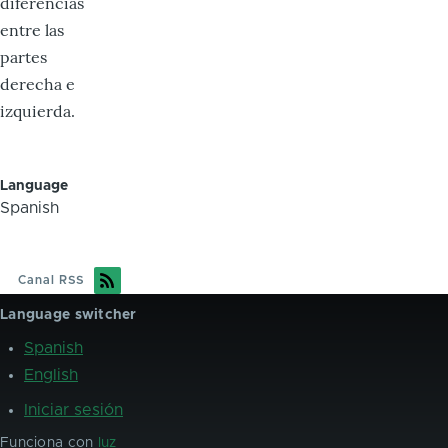
diferencias
entre las
partes
derecha e
izquierda.
Language
Spanish
Canal RSS
Language switcher
Spanish
English
Iniciar sesión
User
account
Funciona con
luz