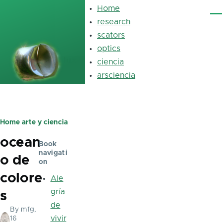
Skip to main content
Home
Main
Me
navigation
research
scators
optics
luz
ciencia
arsciencia
Home
arte y ciencia
Breadcrumb
ocean
Book
navigati
o de
on
colore
Ale
gría
s
de
By
mfg
,
vivir
16