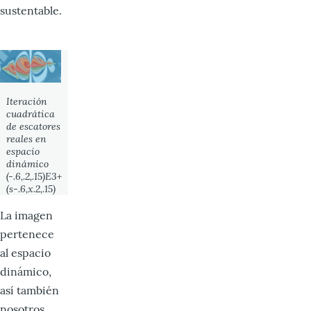
sustentable.
Iteración
cuadrática
de escatores
reales en
espacio
dinámico
(-.6,.2,.15)E3+
(s-.6,x.2,.15)
La imagen
pertenece
al espacio
dinámico,
así también
nosotros