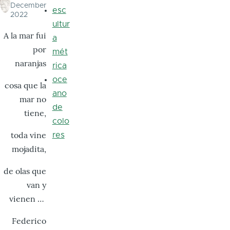
December
esc
2022
ultur
A la mar fui
a
por
mét
naranjas
rica
oce
cosa que la
ano
mar no
de
tiene,
colo
toda vine
res
mojadita,
de olas que
van y
vienen …
Federico