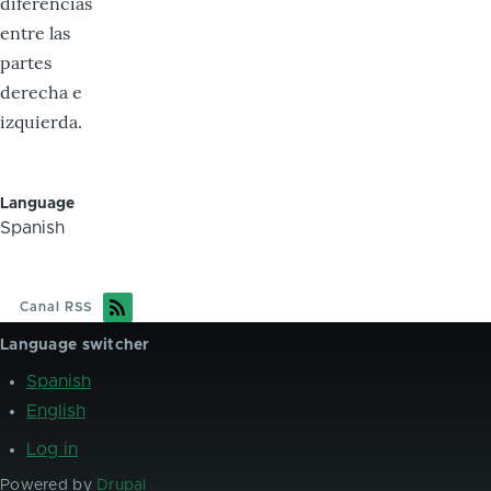
diferencias
entre las
partes
derecha e
izquierda.
Language
Spanish
Canal RSS
Language switcher
Spanish
English
Log in
User
account
Powered by
Drupal