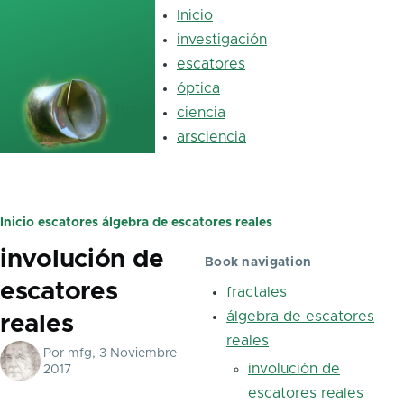
Pasar al contenido principal
Inicio
Main
navigation
investigación
escatores
óptica
luz
ciencia
arsciencia
Inicio
escatores
álgebra de escatores reales
Ruta
involución de
de
Book navigation
escatores
navegación
fractales
álgebra de escatores
reales
reales
Por
mfg
, 3 Noviembre
involución de
2017
escatores reales