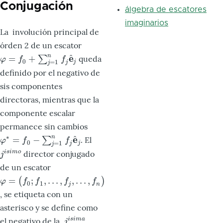
Conjugación
álgebra de escatores
imaginarios
La involución principal de
órden 2 de un escator
^
e
n
=
+
∑
queda
φ
=
f
0
+
∑
j
=
1
n
f
j
e
^
j
φ
f
f
0
=
1
j
j
j
definido por el negativo de
sis componentes
directoras, mientras que la
componente escalar
permanece sin cambios
∗
^
e
n
=
−
∑
. El
φ
∗
=
f
0
−
∑
j
=
1
n
f
j
e
^
j
φ
f
f
0
=
1
j
j
j
é
s
i
m
o
director conjugado
j
é
s
i
m
o
j
de un escator
=
;
,
.
.
.
,
,
.
.
.
,
(
)
φ
=
(
f
0
;
f
1
,
.
.
.
,
f
j
,
.
.
.
,
f
n
)
φ
f
f
f
f
0
1
j
n
, se etiqueta con un
asterisco y se define como
é
s
i
m
a
el negativo de la
j
é
s
i
m
a
j