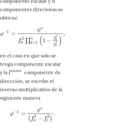
componente escalar y
n
n
componentes directoras se
obtiene
∗
φ
−
1
=
,
φ
−
1
=
φ
∗
f
0
2
∏
k
=
1
n
(
1
−
f
k
2
f
0
2
)
,
φ
(
)
2
2
f
n
1
−
∏
k
f
0
=
1
k
2
f
0
en el caso en que solo se
tenga componente escalar
é
s
i
m
a
y la
componente de
l
é
s
i
m
a
l
dirección, se escribe el
inverso multiplicativo de la
siguiente manera
∗
φ
−
1
=
.
φ
−
1
=
φ
∗
(
f
0
2
−
f
2
)
.
φ
2
2
−
(
)
f
f
0
l