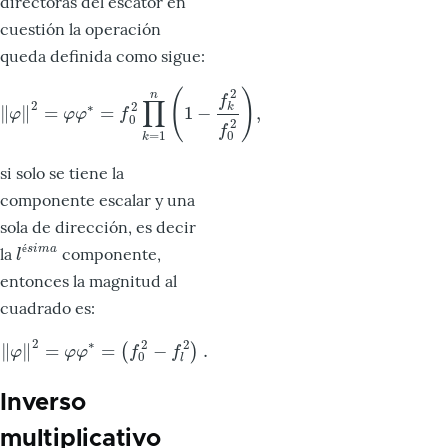
directoras del escator en
cuestión la operación
queda definida como sigue:
2
(
)
n
f
∏
2
2
∗
k
∥
∥
=
=
1
−
,
‖
φ
‖
2
=
φ
φ
∗
=
f
0
2
∏
k
=
1
n
(
1
−
f
k
2
f
0
2
)
,
φ
φ
φ
f
0
2
f
=
1
0
k
si solo se tiene la
componente escalar y una
sola de dirección, es decir
é
s
i
m
a
la
componente,
l
é
s
i
m
a
l
entonces la magnitud al
cuadrado es:
2
2
2
∗
∥
∥
=
=
−
.
(
)
‖
φ
‖
2
=
φ
φ
∗
=
(
f
0
2
−
f
2
)
.
φ
φ
φ
f
f
0
l
Inverso
multiplicativo