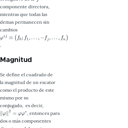
componente directora,
mientras que todas las
demas permanecen sin
cambios
∗
≡
;
,
.
.
.
,
−
,
.
.
.
,
(
)
j
φ
∗
j
≡
(
f
0
;
f
1
,
.
.
.
,
−
f
j
,
.
.
.
,
f
n
)
φ
f
f
f
f
0
1
j
n
.
Magnitud
Se define el cuadrado de
la magnitud de un escator
como el producto de este
mismo por su
conjugado, es decir,
2
∗
∥
∥
=
, entonces para
‖
φ
‖
2
=
φ
φ
∗
φ
φ
φ
dos o más componentes