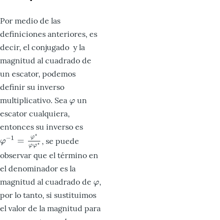
Por medio de las
definiciones anteriores, es
decir, el conjugado y la
magnitud al cuadrado de
un escator, podemos
definir su inverso
multiplicativo. Sea
un
φ
φ
escator cualquiera,
entonces su inverso es
∗
φ
−
1
=
, se puede
φ
−
1
=
φ
∗
φ
φ
∗
φ
∗
φ
φ
observar que el término en
el denominador es la
magnitud al cuadrado de
,
φ
φ
por lo tanto, si sustituimos
el valor de la magnitud para