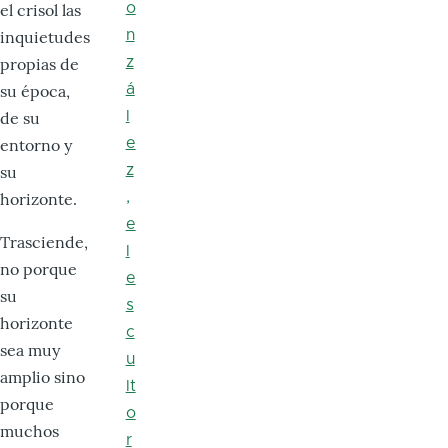
el crisol las
o
inquietudes
n
propias de
z
su época,
á
de su
l
entorno y
e
su
z
horizonte.
,
e
Trasciende,
l
no porque
e
su
s
horizonte
c
sea muy
u
amplio sino
lt
porque
o
muchos
r