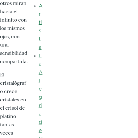
otros miran
A
hacia el
r
infinito con
ti
los mismos
s
ojos, con
t
una
a
sensibilidad
L
compartida.
a
A
El
l
cristalógraf
e
o crece
g
cristales en
rí
el crisol de
a
platino
d
tantas
e
veces