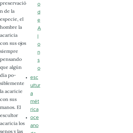
preservació
o
n de la
d
especie, el
e
hombre la
A
acaricia
l
con sus ojos
o
siempre
n
pensando
s
que algún
o
día po­
esc
siblemente
ultur
la acaricie
a
con sus
mét
manos. El
rica
escultor
oce
acaricia los
ano
senos y las