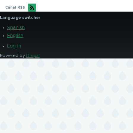
Canal RSS
Language switcher
Spanish
English
Log in
User
account
Powered by
Drupal
menu