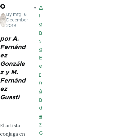
o
A
By
mfg
, 6
l
December
o
2019
n
por A.
s
Fernánd
o
ez
F
Gonzále
e
z y M.
r
Fernánd
n
ez
á
Guasti
n
d
e
El artista
z
conjuga en
G