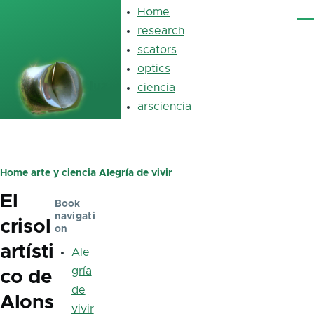
Skip to main content
Home
Main
Me
navigation
research
scators
optics
luz
ciencia
arsciencia
Home
arte y ciencia
Alegría de vivir
Breadcrumb
El
Book
navigati
crisol
on
artísti
Ale
gría
co de
de
Alons
vivir