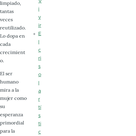
V
limpiado,
i
tantas
v
veces
ir
reutilizado.
E
Lo dopa en
l
cada
c
crecimient
ri
o.
s
El ser
o
humano
l
mira a la
a
mujer como
r
su
tí
esperanza
s
pri­mordial
ti
para la
c