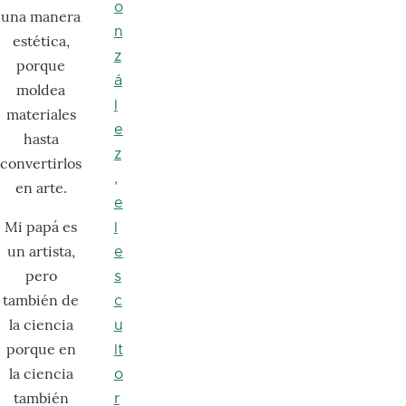
o
una manera
n
estética,
z
porque
á
moldea
l
materiales
e
hasta
z
convertirlos
,
en arte.
e
Mi papá es
l
un artista,
e
pero
s
también de
c
la ciencia
u
porque en
lt
la ciencia
o
también
r