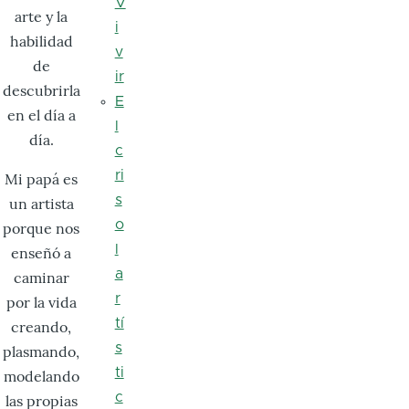
V
arte y la
i
habilidad
v
de
ir
descubrirla
E
en el día a
l
día.
c
ri
Mi papá es
s
un artista
o
porque nos
l
enseñó a
a
caminar
r
por la vida
tí
creando,
s
plasmando,
ti
modelando
c
las propias