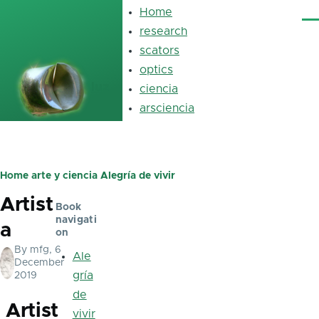
Skip to main content
Home
Main
Me
navigation
research
scators
optics
luz
ciencia
arsciencia
Home
arte y ciencia
Alegría de vivir
Breadcrumb
Artist
Book
navigati
a
on
By
mfg
, 6
Ale
December
gría
2019
de
Artist
vivir