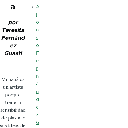
a
A
l
por
o
Teresita
n
Fernánd
s
ez
o
Guasti
F
e
r
n
Mi papá es
á
un artista
n
porque
d
tiene la
e
sensibilidad
z
de plasmar
G
sus ideas de