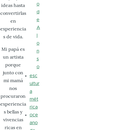
o
ideas hasta
d
convertirlas
e
en
A
experiencia
l
s de vida.
o
Mi papá es
n
un artista
s
porque
o
junto con
esc
mi mamá
ultur
nos
a
procuraron
mét
experiencia
rica
s bellas y
oce
vivencias
ano
ricas en