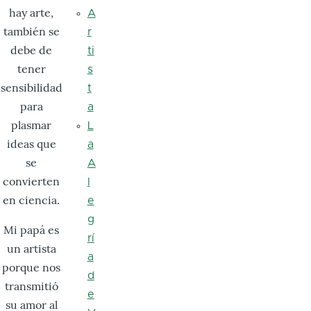
hay arte,
A
también se
r
debe de
ti
tener
s
sensibilidad
t
para
a
plasmar
L
ideas que
a
se
A
convierten
l
en ciencia.
e
g
Mi papá es
rí
un artista
a
porque nos
d
transmitió
e
su amor al