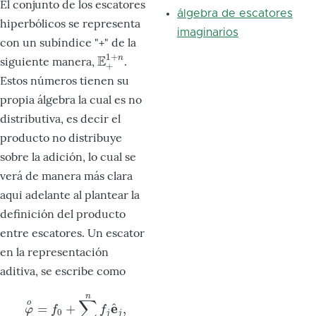
El conjunto de los escatores
álgebra de escatores
hiperbólicos se representa
imaginarios
con un subíndice "+" de la
1
+
E
n
siguiente manera,
.
E
+
1
+
n
+
Estos números tienen su
propia álgebra la cual es no
distributiva, es decir el
producto no distribuye
sobre la adición, lo cual se
verá de manera más clara
aqui adelante al plantear la
definición del producto
entre escatores. Un escator
en la representación
aditiva, se escribe como
n
∑
o
^
e
=
+
,
φ
o
=
f
0
+
∑
j
=
1
n
f
j
e
^
j
,
φ
f
f
0
j
j