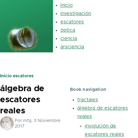
Pasar al contenido principal
Inicio
Main
navigation
investigación
escatores
óptica
luz
ciencia
arsciencia
Inicio
escatores
Ruta
álgebra de
de
Book navigation
escatores
navegación
fractales
álgebra de escatores
reales
reales
Por
mfg
, 3 Noviembre
involución de
2017
escatores reales