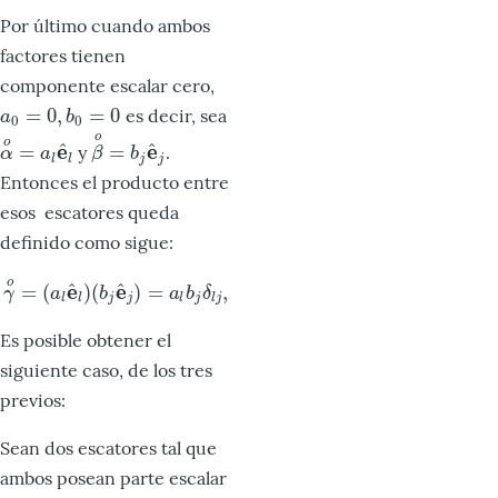
Por último cuando ambos
factores tienen
componente escalar cero,
=
0
,
=
0
es decir, sea
a
0
=
0
,
b
0
=
0
a
b
0
0
o
o
^
^
e
e
=
=
y
.
α
o
=
a
l
e
^
l
β
o
=
b
j
e
^
j
α
a
β
b
l
l
j
j
Entonces el producto entre
esos escatores queda
definido como sigue:
o
^
^
e
e
=
(
)
(
)
=
,
γ
o
=
(
a
l
e
^
l
)
(
b
j
e
^
j
)
=
a
l
b
j
δ
l
j
,
γ
a
b
a
b
δ
l
l
j
j
l
j
l
j
Es posible obtener el
siguiente caso, de los tres
previos:
Sean dos escatores tal que
ambos posean parte escalar