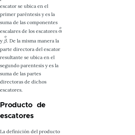
escator se ubica en el
primer paréntesis y es la
suma de las componentes
o
escalares de los escatores
α
o
α
o
y
. De la misma manera la
β
o
β
parte directora del escator
resultante se ubica en el
segundo parentesis y es la
suma de las partes
directoras de dichos
escatores.
Producto de
escatores
La definición del producto