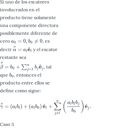
Si uno de los escatores
involucrados en el
producto tiene solamente
una componente directora
posiblemente diferente de
=
0
,
≠
0
cero
, es
a
0
=
0
,
b
0
≠
0
a
b
0
0
o
^
e
=
decir
y el escator
α
o
=
a
l
e
^
l
α
a
l
l
restante sea
o
^
e
n
=
+
∑
, tal
β
o
=
b
0
+
∑
j
=
1
n
b
j
e
^
j
β
b
b
0
=
1
j
j
j
que
, entonces el
b
0
b
0
producto entre ellos se
define como sigue:
n
a
b
b
(
)
∑
o
l
l
j
^
^
e
e
=
(
)
+
(
)
+
.
γ
o
=
(
a
l
b
l
)
+
(
a
l
b
0
)
e
^
l
+
∑
j
≠
l
n
(
a
l
b
l
b
j
b
0
)
e
^
j
.
γ
a
b
a
b
0
l
l
l
l
j
b
0
≠
j
l
Caso 3