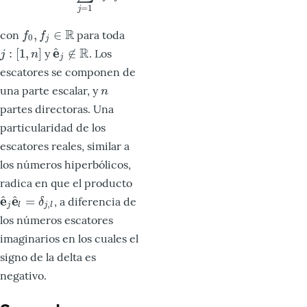
=
1
j
R
,
∈
con
para toda
f
0
,
f
j
∈
R
f
f
0
j
R
^
e
:
[
1
,
]
∉
y
. Los
j
:
[
1
,
n
]
e
^
j
∉
R
j
n
j
escatores se componen de
una parte escalar, y
n
n
partes directoras. Una
particularidad de los
escatores reales, similar a
los números hiperbólicos,
radica en que el producto
^
^
e
e
=
, a diferencia de
e
^
j
e
^
l
=
δ
j
,
l
δ
,
j
l
j
l
los números escatores
imaginarios en los cuales el
signo de la delta es
negativo.