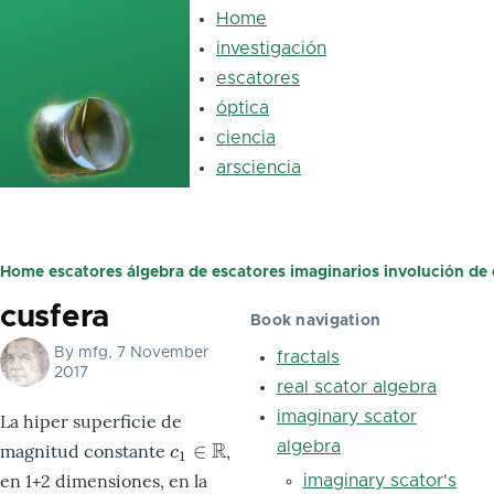
Skip to main content
Home
Main
navigation
investigación
escatores
óptica
luz
ciencia
arsciencia
Home
escatores
álgebra de escatores imaginarios
involución de 
Breadcrumb
cusfera
Book navigation
By
mfg
, 7 November
fractals
2017
real scator algebra
imaginary scator
La hiper superficie de
R
algebra
∈
magnitud constante
,
c
1
∈
R
c
1
en 1+2 dimensiones, en la
imaginary scator's