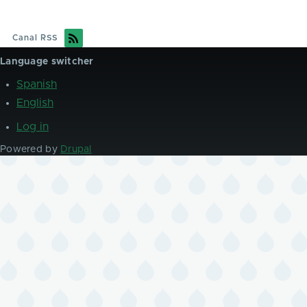
Canal RSS
Language switcher
Spanish
English
Log in
User
account
Powered by
Drupal
menu