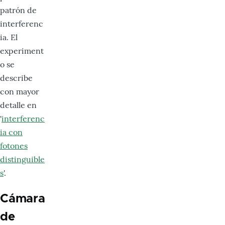
patrón de
interferenc
ia. El
experiment
o se
describe
con mayor
detalle en
'
interferenc
ia con
fotones
distinguible
s
'.
Cámara
de