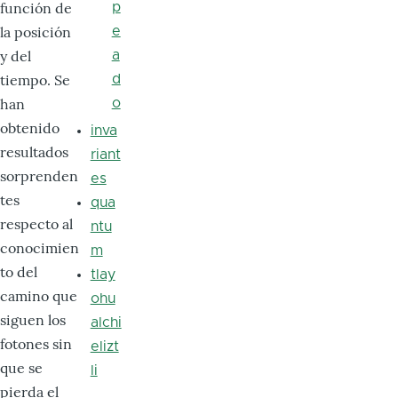
función de
p
la posición
e
y del
a
tiempo. Se
d
han
o
obtenido
inva
resultados
riant
sorprenden
es
tes
qua
respecto al
ntu
conocimien
m
to del
tlay
camino que
ohu
siguen los
alchi
fotones sin
elizt
que se
li
pierda el