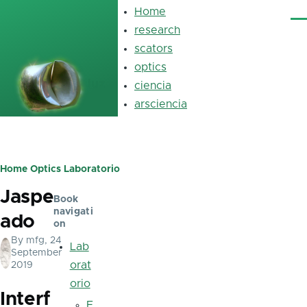
Skip to main content
Home
Main
Me
navigation
research
scators
optics
luz
ciencia
arsciencia
Home
Optics
Laboratorio
Breadcrumb
Jaspe
Book
navigati
ado
on
By
mfg
, 24
Lab
September
orat
2019
orio
Interf
E