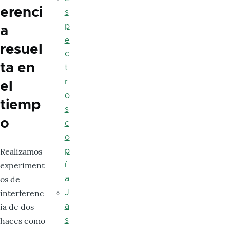
erenci
s
p
a
e
resuel
c
ta en
t
r
el
o
tiemp
s
o
c
o
Realizamos
p
experiment
í
os de
a
interferenc
J
ia de dos
a
haces como
s