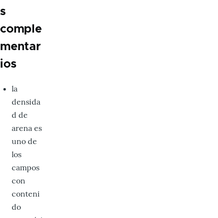
s
comple
mentar
ios
la
densida
d de
arena es
uno de
los
campos
con
conteni
do