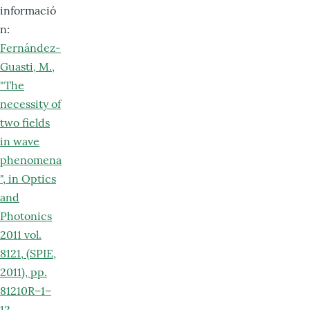
informació
n:
Fernández-
Guasti, M.,
"The
necessity of
two fields
in wave
phenomena
", in Optics
and
Photonics
2011 vol.
8121, (SPIE,
2011), pp.
81210R–1–
12.