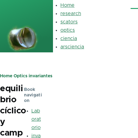
Skip to main content
Home
Main
Me
navigation
research
scators
optics
luz
ciencia
arsciencia
Home
Optics
invariantes
Breadcrumb
equili
Book
navigati
brio
on
cíclico
Lab
orat
y
orio
camp
inva