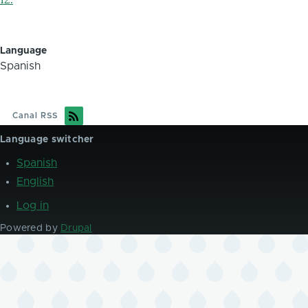
Language
Spanish
Canal RSS
Language switcher
Spanish
English
Log in
User
account
Powered by
Drupal
menu