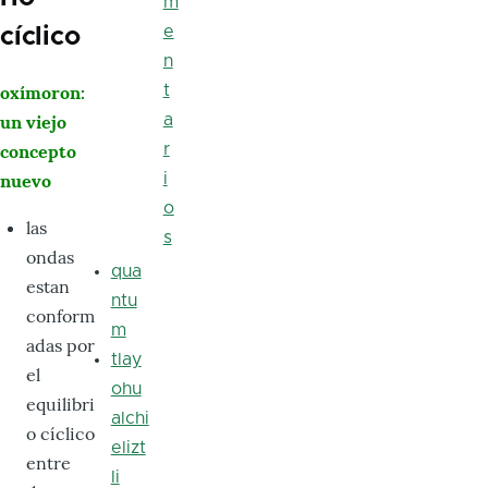
m
e
cíclico
n
oxímoron:
t
un viejo
a
concepto
r
nuevo
i
o
las
s
ondas
qua
estan
ntu
conform
m
adas por
tlay
el
ohu
equilibri
alchi
o cíclico
elizt
entre
li