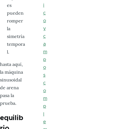
es
i
pueden
c
romper
o
la
y
simetría
c
tempora
a
l.
m
p
hasta aquí,
o
la máquina
s
sinusoidal
c
de arena
o
pasa la
m
prueba.
p
l
equilib
e
rio