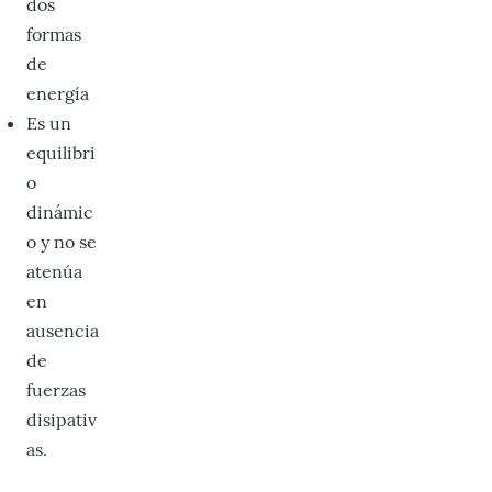
dos
formas
de
energía
Es un
equilibri
o
dinámic
o y no se
atenúa
en
ausencia
de
fuerzas
disipativ
as.