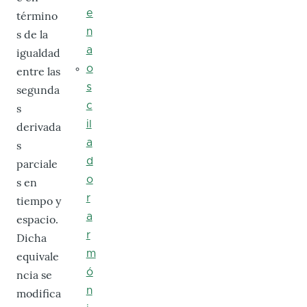
e
término
n
s de la
a
igualdad
o
entre las
s
segunda
c
s
il
derivada
a
s
d
parciale
o
s en
r
tiempo y
a
espacio.
r
Dicha
m
equivale
ó
ncia se
n
modifica