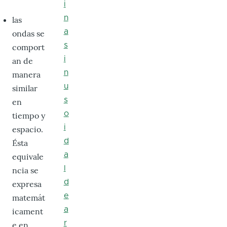
i
n
las
a
ondas se
s
comport
i
an de
n
manera
u
similar
s
en
o
tiempo y
i
espacio.
d
Ésta
a
equivale
l
ncia se
d
expresa
e
matemát
a
icament
r
e en