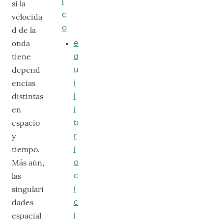
i
si la
c
velocida
o
d de la
onda
e
tiene
q
depend
u
encias
i
distintas
l
en
i
espacio
b
y
r
tiempo.
i
Más aún,
o
las
c
singulari
í
dades
c
espacial
l